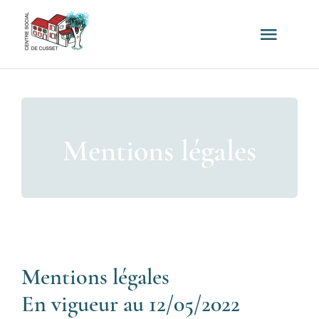
Passer
au
Toggl
contenu
Navig
Accueil
Je recherche
Mentions légales
Qui sommes-nous ?
Partenaires
Actualités
Mentions légales
En vigueur au 12/05/2022
Contact