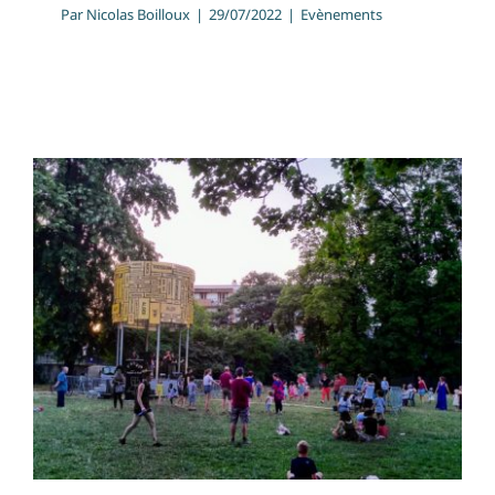
Par
Nicolas Boilloux
|
29/07/2022
|
Evènements
Clap de fin pour la première
édition du Festi’Parc de
Cusset !
Evènements