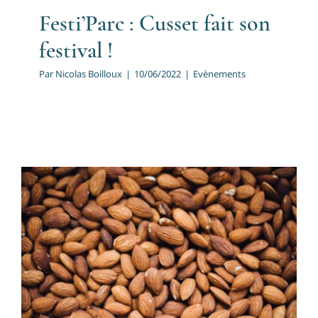
Festi’Parc : Cusset fait son
festival !
Par
Nicolas Boilloux
|
10/06/2022
|
Evènements
VRAC est arrivé à Cusset
Evènements